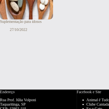
Suplementação para idosos
27/10/2022
Endereço
Facebook e Site
Rua Prof. Júlia Volponi
Animal é Tud
Taquaritinga, SP
Clube Cantada
CEP:
15902-110
Eu o Gato