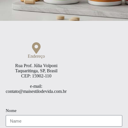
Mais Estilo
de Vida
Endereço
Saúde & Bem-Estar, Alimentação Fit, Fitness
Rua Prof. Júlia Volponi
Taquaritinga, SP, Brasil
CEP: 15902-110
Sobre Nós
e-mail:
contato@maisestilodevida.com.br
Nome