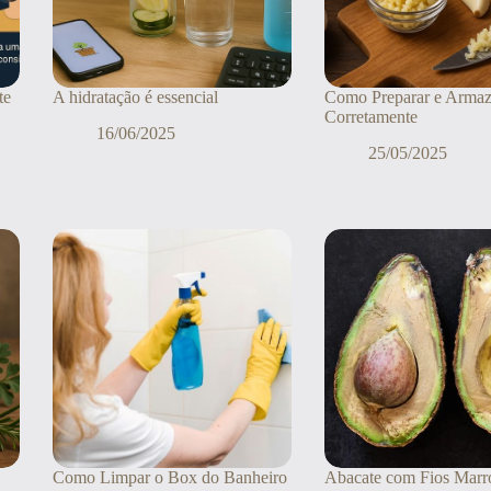
te
A hidratação é essencial
Como Preparar e Armaz
Corretamente
16/06/2025
25/05/2025
Como Limpar o Box do Banheiro
Abacate com Fios Marr