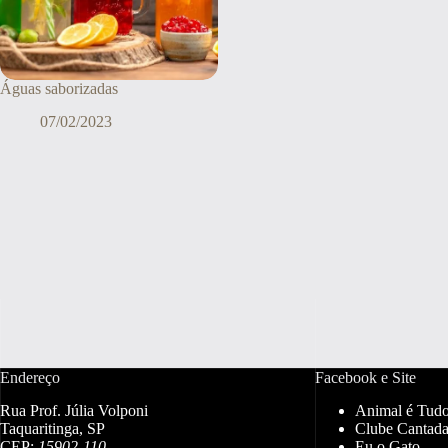
Águas saborizadas
07/02/2023
Endereço
Facebook e Site
Rua Prof. Júlia Volponi
Animal é Tud
Taquaritinga, SP
Clube Cantada
CEP:
15902-110
Eu o Gato