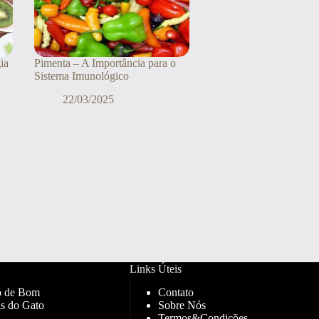
ia
Pimenta – A Importância para o
Sistema Imunológico
22/03/2025
Links Úteis
o de Bom
Contato
s do Gato
Sobre Nós
Termos&Condições