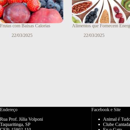
Frutas com Baixas Calorias
Alimentos que Fornecem Energ
22/03/2025
22/03/2025
Endereço
Facebook e Site
Rua Prof. Júlia Volponi
Animal é Tud
Taquaritinga, SP
Clube Cantada
CEP:
15902-110
Eu o Gato