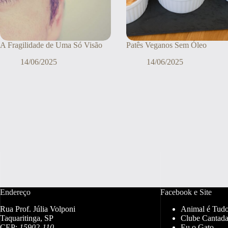
A Fragilidade de Uma Só Visão
Patês Veganos Sem Óleo
14/06/2025
14/06/2025
Endereço
Facebook e Site
Rua Prof. Júlia Volponi
Animal é Tud
Taquaritinga, SP
Clube Cantada
CEP:
15902-110
Eu o Gato