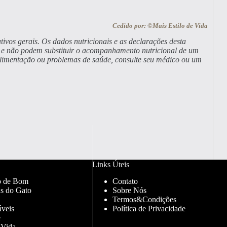
Cedido por: ©Mais Estilo de Vida
tivos gerais. Os dados nutricionais e as declarações desta
a, e não podem substituir o acompanhamento nutricional de um
alimentação ou problemas de saúde, consulte seu médico ou um
Links Úteis
o de Bom
Contato
s do Gato
Sobre Nós
Termos&Condições
áveis
Política de Privacidade
e
 Vida