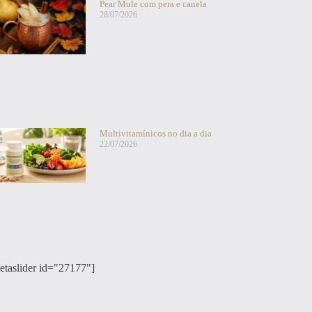
Pear Mule com pera e canela
28/07/2026
Multivitamínicos no dia a dia
22/07/2026
etaslider id="27177"]