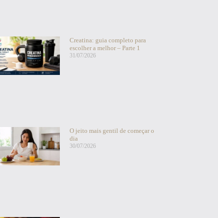
Creatina: guia completo para
escolher a melhor – Parte 1
31/07/2026
O jeito mais gentil de começar o
dia
30/07/2026