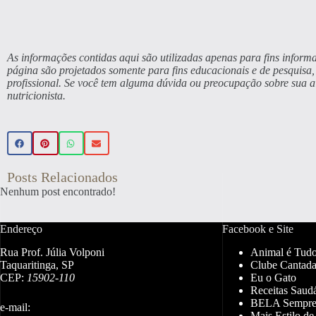
As informações contidas aqui são utilizadas apenas para fins informa
página são projetados somente para fins educacionais e de pesquis
profissional. Se você tem alguma dúvida ou preocupação sobre sua 
nutricionista.
Posts Relacionados
Nenhum post encontrado!
Endereço
Facebook e Site
Rua Prof. Júlia Volponi
Animal é Tud
Taquaritinga, SP
Clube Cantada
CEP:
15902-110
Eu o Gato
Receitas Saud
BELA Sempr
e-mail:
Mais Estilo de