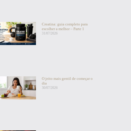
Creatina: guia completo para
escolher a melhor – Parte 1
31/07/2026
O jeito mais gentil de começar o
dia
30/07/2026