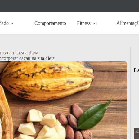
dado
Comportamento
Fitness
Alimentaçã
r cacau na sua dieta
ncorporar cacau na sua dieta
Po