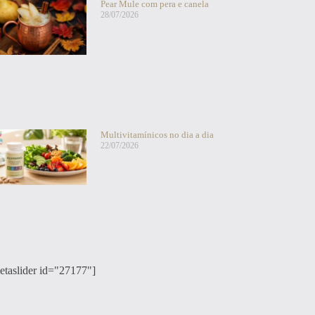
Pear Mule com pera e canela
28/07/2026
Multivitamínicos no dia a dia
22/07/2026
etaslider id="27177"]