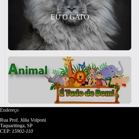
EU O GATO
Endereço
Rua Prof. Júlia Volponi
Taquaritinga, SP
CEP:
15902-110