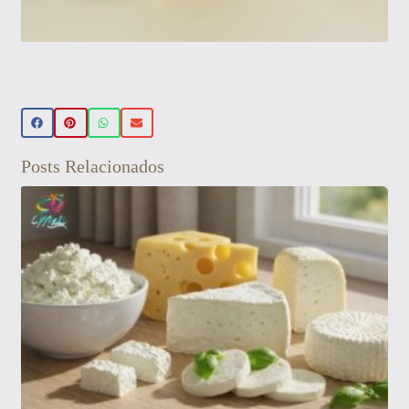
Beleza Vegan
🌿 Realce sua beleza de forma natural!
Conheça nossos produtos de beleza
veganos 💚 Use o cupom PRIMEIRA15 e
Posts Relacionados
ganhe 15% OFF na sua primeira compra!
Aproveite! ✨
Veja aqui