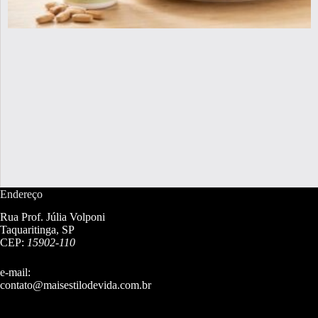
Endereço
Rua Prof. Júlia Volponi
Taquaritinga, SP
CEP:
15902-110
e-mail:
contato@maisestilodevida.com.br