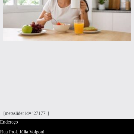
[metaslider id="27177"]
Endereço
Rua Prof. Júlia Volponi