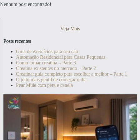
Nenhum post encontrado!
Veja Mais
Posts recentes
Guia de exercícios para seu cão
Automação Residencial para Casas Pequenas
Como tomar creatina – Parte 3
Creatina existentes no mercado – Parte 2
Creatina: guia completo para escolher a melhor – Parte 1
O jeito mais gentil de começar o dia
Pear Mule com pera e canela