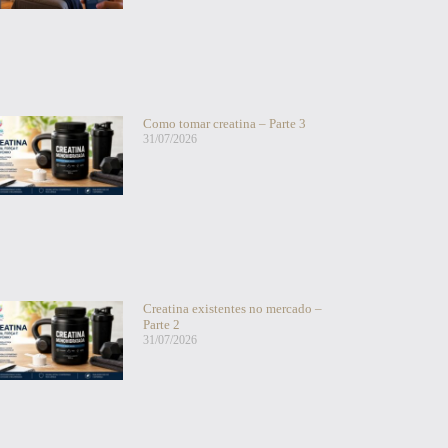
Como tomar creatina – Parte 3
31/07/2026
Creatina existentes no mercado –
Parte 2
31/07/2026