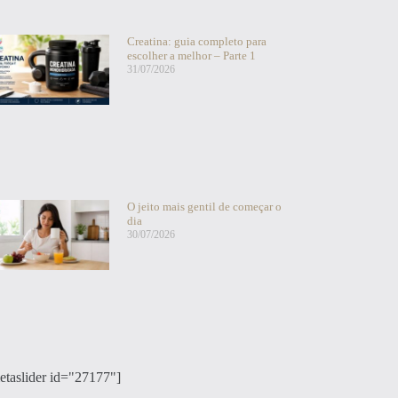
Creatina: guia completo para
escolher a melhor – Parte 1
31/07/2026
O jeito mais gentil de começar o
dia
30/07/2026
etaslider id="27177"]