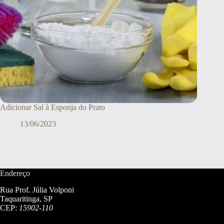
Adicionar Sal à Esponja do Prato
13/06/2023
Endereço
Rua Prof. Júlia Volponi
Taquaritinga, SP
CEP:
15902-110