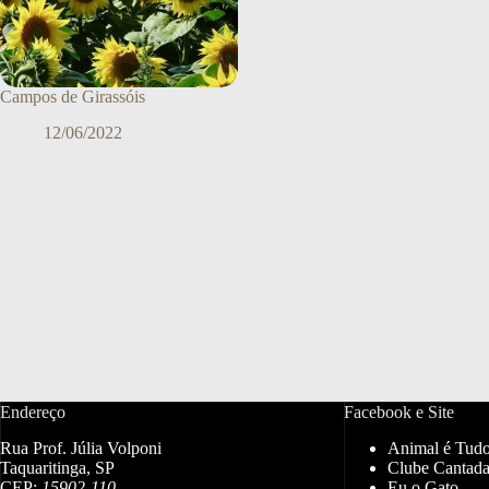
Campos de Girassóis
12/06/2022
Endereço
Facebook e Site
Rua Prof. Júlia Volponi
Animal é Tud
Taquaritinga, SP
Clube Cantada
CEP:
15902-110
Eu o Gato