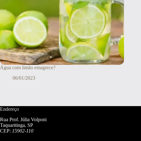
Água com limão emagrece?
06/01/2023
Endereço
Rua Prof. Júlia Volponi
Taquaritinga, SP
CEP:
15902-110