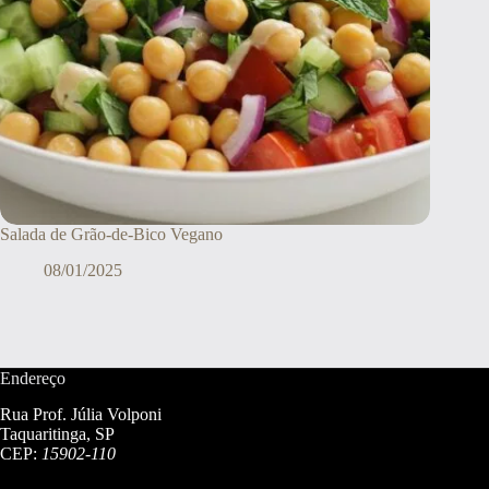
Salada de Grão-de-Bico Vegano
08/01/2025
Endereço
Rua Prof. Júlia Volponi
Taquaritinga, SP
CEP:
15902-110