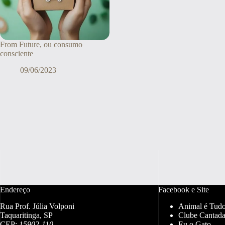
From Future, ou consumo
consciente
09/06/2023
Endereço
Facebook e Site
Rua Prof. Júlia Volponi
Animal é Tud
Taquaritinga, SP
Clube Cantada
CEP:
15902-110
Eu o Gato