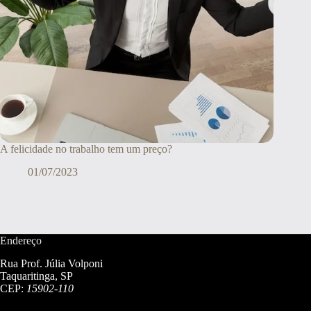
A felicidade no trabalho tem um preço?
01/07/2023
Endereço
Rua Prof. Júlia Volponi
Taquaritinga, SP
CEP:
15902-110