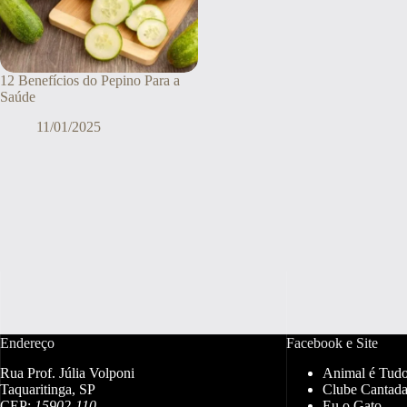
12 Benefícios do Pepino Para a
Saúde
11/01/2025
Endereço
Facebook e Site
Rua Prof. Júlia Volponi
Animal é Tud
Taquaritinga, SP
Clube Cantada
CEP:
15902-110
Eu o Gato