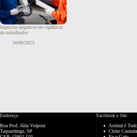
Impactos negativos da vigilância
do trabalhador
30/06/2023
Endereço
Facebook e Site
Rua Prof. Júlia Volponi
Animal é Tud
Taquaritinga, SP
Clube Cantada
CEP:
15902-110
Eu o Gato