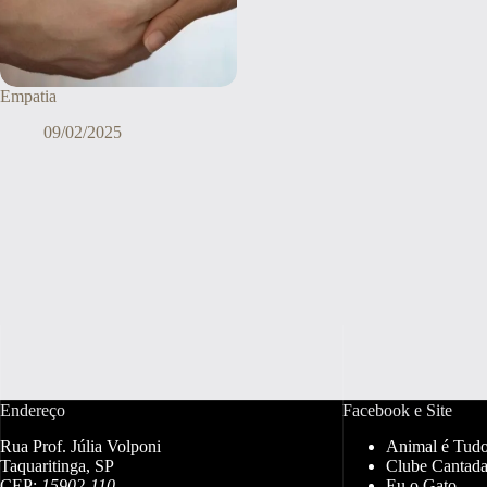
Empatia
09/02/2025
Endereço
Facebook e Site
Rua Prof. Júlia Volponi
Animal é Tud
Taquaritinga, SP
Clube Cantada
CEP:
15902-110
Eu o Gato