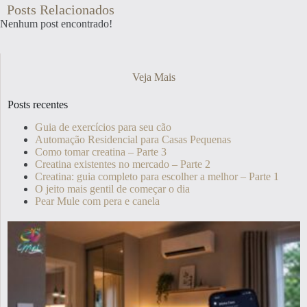
Posts Relacionados
Nenhum post encontrado!
Veja Mais
Posts recentes
Guia de exercícios para seu cão
Automação Residencial para Casas Pequenas
Como tomar creatina – Parte 3
Creatina existentes no mercado – Parte 2
Creatina: guia completo para escolher a melhor – Parte 1
O jeito mais gentil de começar o dia
Pear Mule com pera e canela