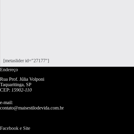
[metaslider id="27177"]
Endereço
Rua Prof. Júlia Volponi
Taquaritinga, SP
CEP:
15902-110
e-mail:
contato@maisestilodevida.com.br
Facebook e Site