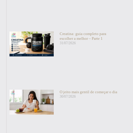
Creatina: guia completo para
escolher a melhor – Parte 1
31/07/2026
O jeito mais gentil de começar o dia
30/07/2026