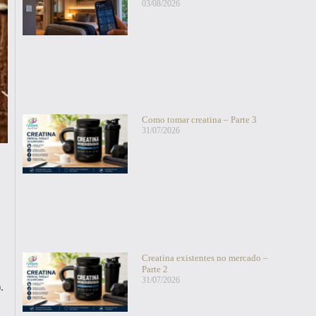
03/08/2026
Como tomar creatina – Parte 3
31/07/2026
Creatina existentes no mercado –
Parte 2
31/07/2026
.