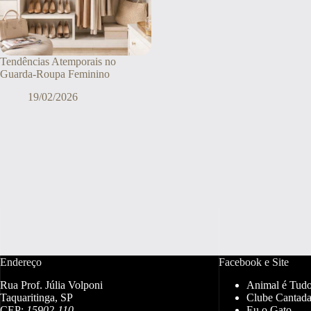
Tendências Atemporais no
Guarda-Roupa Feminino
19/02/2026
Endereço
Facebook e Site
Rua Prof. Júlia Volponi
Animal é Tud
Taquaritinga, SP
Clube Cantada
CEP:
15902-110
Eu o Gato