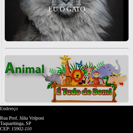
EU O GATO
Endereço
Rua Prof. Júlia Volponi
Taquaritinga, SP
CEP:
15902-110