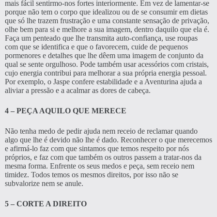
mais fácil sentirmo-nos fortes interiormente. Em vez de lamentar-se
porque não tem o corpo que idealizou ou de se consumir em dietas
que só lhe trazem frustração e uma constante sensação de privação,
olhe bem para si e melhore a sua imagem, dentro daquilo que ela é.
Faça um penteado que lhe transmita auto-confiança, use roupas
com que se identifica e que o favorecem, cuide de pequenos
pormenores e detalhes que lhe dêem uma imagem de conjunto da
qual se sente orgulhoso. Pode também usar acessórios com cristais,
cujo energia contribui para melhorar a sua própria energia pessoal.
Por exemplo, o Jaspe confere estabilidade e a Aventurina ajuda a
aliviar a pressão e a acalmar as dores de cabeça.
4 – PEÇA AQUILO QUE MERECE
Não tenha medo de pedir ajuda nem receio de reclamar quando
algo que lhe é devido não lhe é dado. Reconhecer o que merecemos
e afirmá-lo faz com que sintamos que temos respeito por nós
próprios, e faz com que também os outros passem a tratar-nos da
mesma forma. Enfrente os seus medos e peça, sem receio nem
timidez. Todos temos os mesmos direitos, por isso não se
subvalorize nem se anule.
5 – CORTE A DIREITO