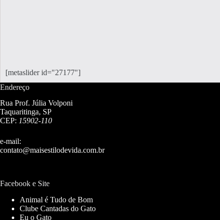
[metaslider id="27177"]
Endereço
Rua Prof. Júlia Volponi
Taquaritinga, SP
CEP:
15902-110
e-mail:
contato@maisestilodevida.com.br
Facebook e Site
Animal é Tudo de Bom
Clube Cantadas do Gato
Eu o Gato