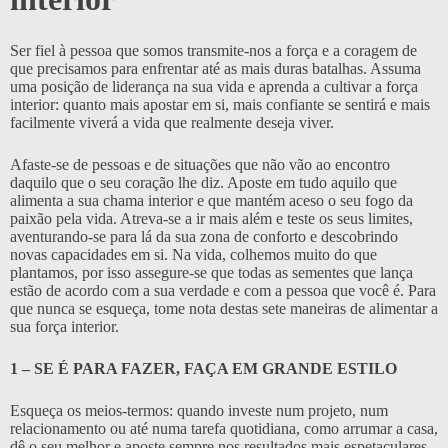
Ser fiel à pessoa que somos transmite-nos a força e a coragem de
que precisamos para enfrentar até as mais duras batalhas. Assuma
uma posição de liderança na sua vida e aprenda a cultivar a força
interior: quanto mais apostar em si, mais confiante se sentirá e mais
facilmente viverá a vida que realmente deseja viver.
Afaste-se de pessoas e de situações que não vão ao encontro
daquilo que o seu coração lhe diz. Aposte em tudo aquilo que
alimenta a sua chama interior e que mantém aceso o seu fogo da
paixão pela vida. Atreva-se a ir mais além e teste os seus limites,
aventurando-se para lá da sua zona de conforto e descobrindo
novas capacidades em si. Na vida, colhemos muito do que
plantamos, por isso assegure-se que todas as sementes que lança
estão de acordo com a sua verdade e com a pessoa que você é. Para
que nunca se esqueça, tome nota destas sete maneiras de alimentar a
sua força interior.
1 – SE É PARA FAZER, FAÇA EM GRANDE ESTILO
Esqueça os meios-termos: quando investe num projeto, num
relacionamento ou até numa tarefa quotidiana, como arrumar a casa,
dê o seu melhor e aposte sempre nos resultados mais espetaculares.