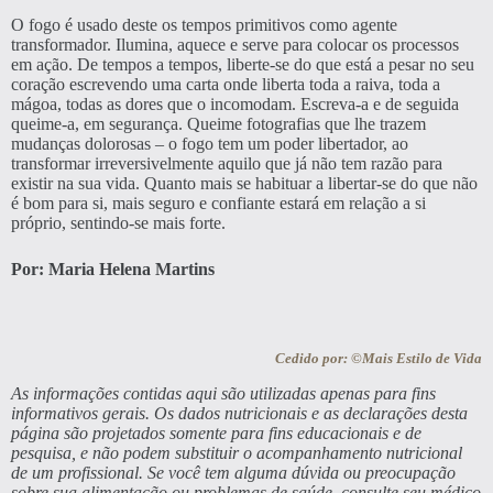
O fogo é usado deste os tempos primitivos como agente
transformador. Ilumina, aquece e serve para colocar os processos
em ação. De tempos a tempos, liberte-se do que está a pesar no seu
coração escrevendo uma carta onde liberta toda a raiva, toda a
mágoa, todas as dores que o incomodam. Escreva-a e de seguida
queime-a, em segurança. Queime fotografias que lhe trazem
mudanças dolorosas – o fogo tem um poder libertador, ao
transformar irreversivelmente aquilo que já não tem razão para
existir na sua vida. Quanto mais se habituar a libertar-se do que não
é bom para si, mais seguro e confiante estará em relação a si
próprio, sentindo-se mais forte.
Por: Maria Helena Martins
Cedido por: ©Mais Estilo de Vida
As informações contidas aqui são utilizadas apenas para fins
informativos gerais. Os dados nutricionais e as declarações desta
página são projetados somente para fins educacionais e de
pesquisa, e não podem substituir o acompanhamento nutricional
de um profissional. Se você tem alguma dúvida ou preocupação
sobre sua alimentação ou problemas de saúde, consulte seu médico