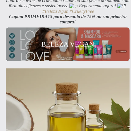
naturais e livres de crueldade! Cuide da sua pele e do planeta com
fórmulas eficazes e sustentáveis.
Experimente agora!
#BelezaVegan
#CrueltyFree
Cupom PRIMEIRA15 para desconto de 15% na sua primeira
compra!
BELEZA VEGAN