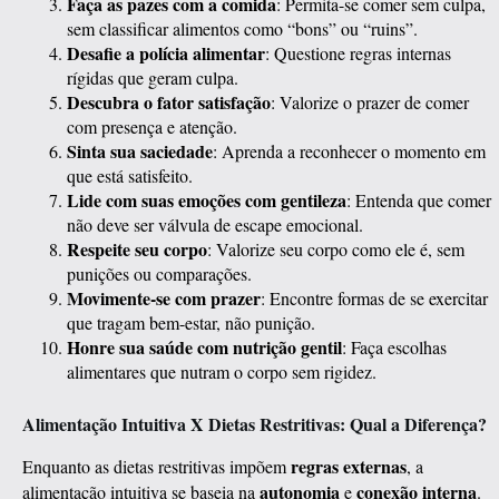
Faça as pazes com a comida
: Permita-se comer sem culpa,
sem classificar alimentos como “bons” ou “ruins”.
Desafie a polícia alimentar
: Questione regras internas
rígidas que geram culpa.
Descubra o fator satisfação
: Valorize o prazer de comer
com presença e atenção.
Sinta sua saciedade
: Aprenda a reconhecer o momento em
que está satisfeito.
Lide com suas emoções com gentileza
: Entenda que comer
não deve ser válvula de escape emocional.
Respeite seu corpo
: Valorize seu corpo como ele é, sem
punições ou comparações.
Movimente-se com prazer
: Encontre formas de se exercitar
que tragam bem-estar, não punição.
Honre sua saúde com nutrição gentil
: Faça escolhas
alimentares que nutram o corpo sem rigidez.
Alimentação Intuitiva X Dietas Restritivas: Qual a Diferença?
regras externas
Enquanto as dietas restritivas impõem
, a
autonomia
conexão interna
alimentação intuitiva se baseia na
e
.