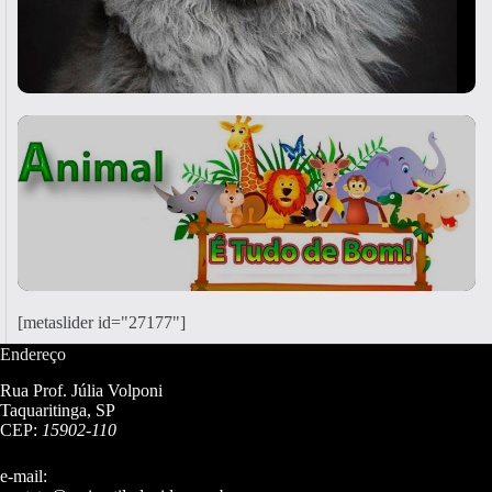
[metaslider id="27177"]
Endereço
Rua Prof. Júlia Volponi
Taquaritinga, SP
CEP:
15902-110
e-mail: