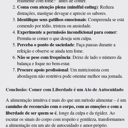
realmente com fome?” antes de comer.
Coma com atenção plena (mindful eating)
: Reduza
distrações, mastigue devagar e aprecie os sabores.
Identifique seus gatilhos emocionais
: Compreenda se está
comendo por tédio, tristeza ou ansiedade.
Experimente a permissão incondicional para comer
:
Permita-se comer o que deseja sem culpa.
Perceba o ponto de saciedade
: Faça pausas durante a
refeição e observe se ainda tem fome.
Não se pese com frequência
: Deixe de lado o número da
balança e foque no bem-estar.
Procure apoio profissional
: Um nutricionista com
abordagem não restritiva pode orientar melhor sua jornada.
Conclusão: Comer com Liberdade é um Ato de Autocuidado
A alimentação intuitiva é mais do que um método alimentar – é um
caminho de reconexão com o corpo, com as emoções e com a
liberdade de ser quem se é
, longe da culpa e da rigidez. Ao
escutar os sinais do corpo com respeito e gentileza, transformamos
a alimentação em um ato de autocuidado e amor-próprio.