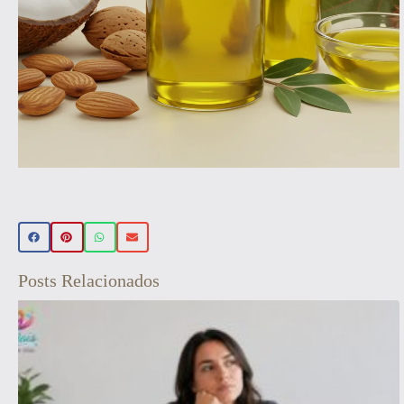
Beleza Vegan
🌿 Realce sua beleza de forma natural!
Conheça nossos produtos de beleza
Posts Relacionados
veganos 💚 Use o cupom PRIMEIRA15 e
ganhe 15% OFF na sua primeira compra!
Aproveite! ✨
Veja aqui