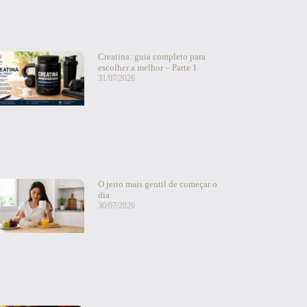
Creatina: guia completo para
escolher a melhor – Parte 1
31/07/2026
O jeito mais gentil de começar o
dia
30/07/2026