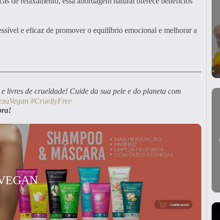
nicas de relaxamento, essa abordagem natural oferece benefícios
essível e eficaz de promover o equilíbrio emocional e melhorar a
e livres de crueldade! Cuide da sua pele e do planeta com
ezaVegan
#CrueltyFree
pra!
 VEGAN