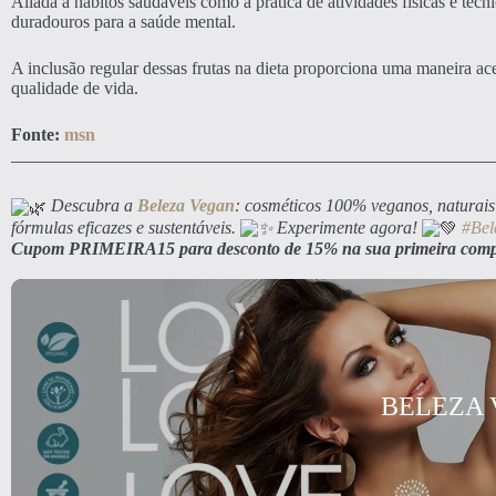
Aliada a hábitos saudáveis como a prática de atividades físicas e téc
duradouros para a saúde mental.
A inclusão regular dessas frutas na dieta proporciona uma maneira ac
qualidade de vida.
Fonte:
msn
Descubra a
Beleza Vegan
: cosméticos 100% veganos, naturais 
fórmulas eficazes e sustentáveis.
Experimente agora!
#Bel
Cupom PRIMEIRA15 para desconto de 15% na sua primeira com
BELEZA