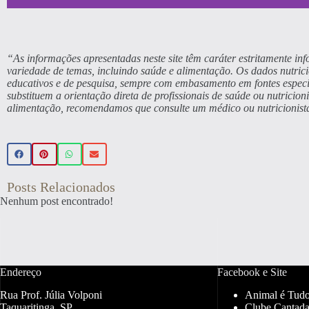
Beleza
“As informações apresentadas neste site têm caráter estritamente i
variedade de temas, incluindo saúde e alimentação. Os dados nutrici
educativos e de pesquisa, sempre com embasamento em fontes especi
🌿 Realce sua beleza de forma natu
substituem a orientação direta de profissionais de saúde ou nutricio
alimentação, recomendamos que consulte um médico ou nutricionista
beleza veganos 💚 Use o cupom P
sua primeira compr
Veja a
Posts Relacionados
Nenhum post encontrado!
Endereço
Facebook e Site
Rua Prof. Júlia Volponi
Animal é Tud
Taquaritinga, SP
Clube Cantada