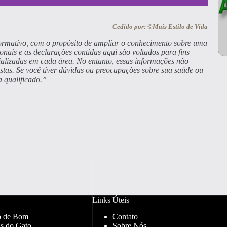
Cedido por: ©Mais Estilo de Vida
 Vegan
nformativo, com o propósito de ampliar o conhecimento sobre uma
onais e as declarações contidas aqui são voltados para fins
alizadas em cada área. No entanto, essas informações não
ral! Conheça nossos produtos de
nistas. Se você tiver dúvidas ou preocupações sobre sua saúde ou
 qualificado.”
RIMEIRA15 e ganhe 15% OFF na
a! Aproveite! ✨
qui
Links Úteis
o de Bom
Contato
s do Gato
Sobre Nós