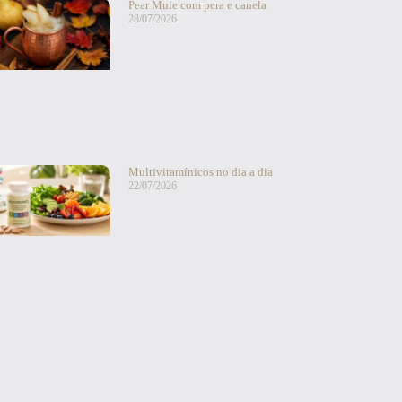
Pear Mule com pera e canela
28/07/2026
Multivitamínicos no dia a dia
22/07/2026