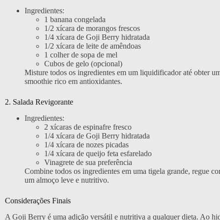
Ingredientes:
1 banana congelada
1/2 xícara de morangos frescos
1/4 xícara de Goji Berry hidratada
1/2 xícara de leite de amêndoas
1 colher de sopa de mel
Cubos de gelo (opcional)
Misture todos os ingredientes em um liquidificador até obter u
smoothie rico em antioxidantes.
2. Salada Revigorante
Ingredientes:
2 xícaras de espinafre fresco
1/4 xícara de Goji Berry hidratada
1/4 xícara de nozes picadas
1/4 xícara de queijo feta esfarelado
Vinagrete de sua preferência
Combine todos os ingredientes em uma tigela grande, regue com 
um almoço leve e nutritivo.
Considerações Finais
A Goji Berry é uma adição versátil e nutritiva a qualquer dieta. Ao hi