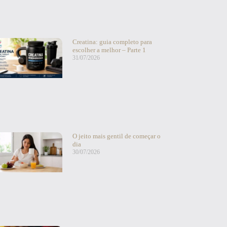
Creatina: guia completo para
escolher a melhor – Parte 1
31/07/2026
O jeito mais gentil de começar o
dia
30/07/2026