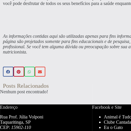
você pode desfrutar de todos os seus benefícios para a saúde enquanto
As informações contidas aqui são utilizadas apenas para fins informa
página são projetados somente para fins educacionais e de pesquis
profissional. Se você tem alguma dúvida ou preocupação sobre sua 
nutricionista.
Posts Relacionados
Nenhum post encontrado!
Endereço
Facebook e Site
Rua Prof. Júlia Volponi
Animal é Tud
Taquaritinga, SP
Clube Cantada
CEP:
15902-110
Eu o Gato