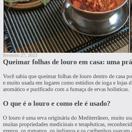
fevereiro 27, 2023
Queimar folhas de louro em casa: uma prát
Você sabia que queimar folhas de louro dentro de casa pod
e muito usada em lugares como estúdios de ioga e lojas 
aromático e purificado com a fumaça de ervas holísticas.
O que é o louro e como ele é usado?
O louro é uma erva originária do Mediterrâneo, muito u
muitas propriedades medicinais e terapêuticas, reconhecid
gregos, os romanos, os indianos e os caribenhos usavam o