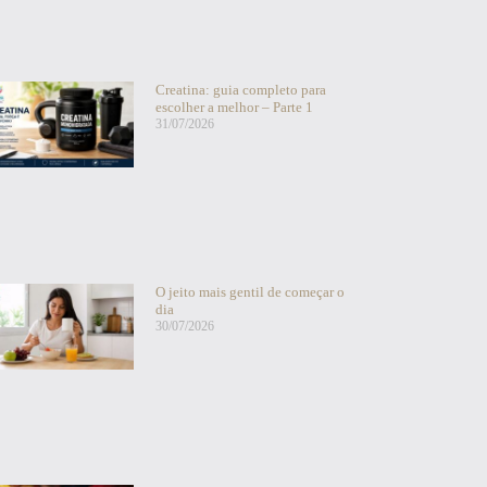
Creatina: guia completo para
escolher a melhor – Parte 1
31/07/2026
O jeito mais gentil de começar o
dia
30/07/2026