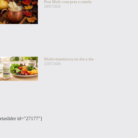
Pear Mule com pera e canela
28/07/2026
Multivitamínicos no dia a dia
22/07/2026
etaslider id="27177"]