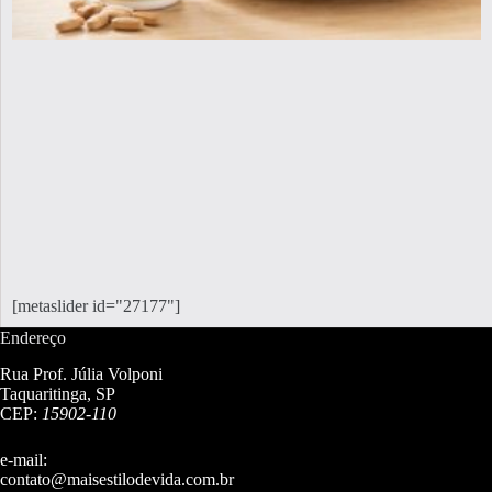
[metaslider id="27177"]
Endereço
Rua Prof. Júlia Volponi
Taquaritinga, SP
CEP:
15902-110
e-mail:
contato@maisestilodevida.com.br