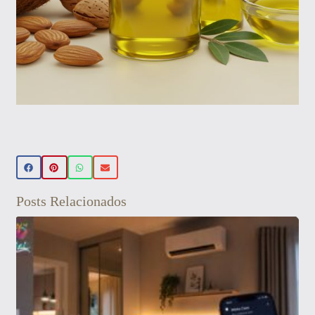
Beleza Vegan
🌿 Realce sua beleza de forma natural!
Conheça nossos produtos de beleza
veganos 💚 Use o cupom PRIMEIRA15 e
Posts Relacionados
ganhe 15% OFF na sua primeira compra!
Aproveite! ✨
Veja aqui