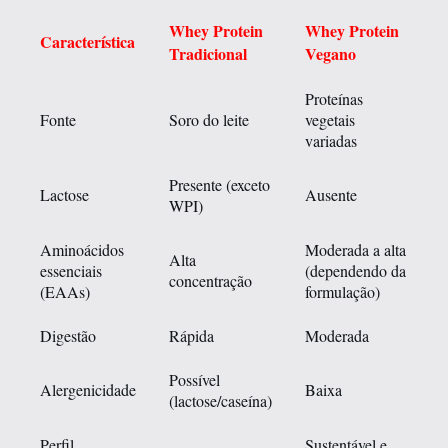
Whey Protein
Whey Protein
Característica
Tradicional
Vegano
Proteínas
Fonte
Soro do leite
vegetais
variadas
Presente (exceto
Lactose
Ausente
WPI)
Aminoácidos
Moderada a alta
Alta
essenciais
(dependendo da
concentração
(EAAs)
formulação)
Digestão
Rápida
Moderada
Possível
Alergenicidade
Baixa
(lactose/caseína)
Perfil
Sustentável e