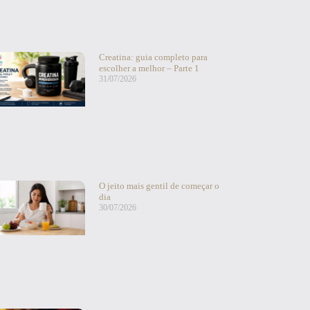
Creatina: guia completo para
escolher a melhor – Parte 1
31/07/2026
O jeito mais gentil de começar o
dia
30/07/2026