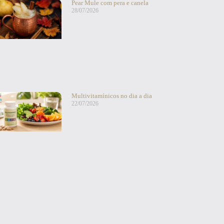
Pear Mule com pera e canela
28/07/2026
Multivitamínicos no dia a dia
22/07/2026