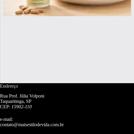
Endereço
Rua Prof. Júlia Volponi
Taquaritinga, SP
CEP:
15902-110
e-mail:
contato@maisestilodevida.com.br