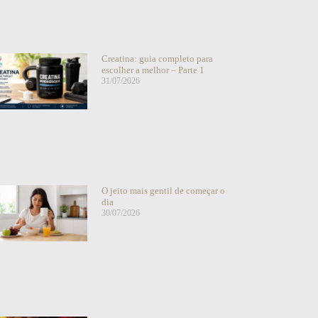
Creatina: guia completo para
escolher a melhor – Parte 1
31/07/2026
O jeito mais gentil de começar o
dia
30/07/2026