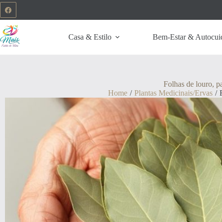
Casa & Estilo
Bem-Estar & Autocui
Folhas de louro, p
Home
/
Plantas Medicinais/Ervas
/