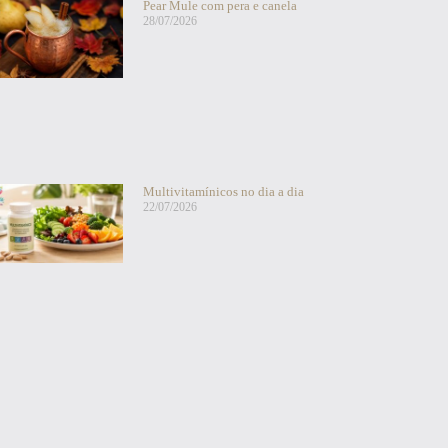
Pear Mule com pera e canela
28/07/2026
Multivitamínicos no dia a dia
22/07/2026