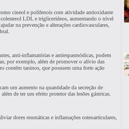
 como cineol e polifenois com atividade antioxidante
 colesterol LDL e triglicerídeos, aumentando o nível
judar na prevenção e alterações cardiovasculares,
bral.
antes, anti-inflamatórias e antiespasmódicas, podem
eras, por exemplo, além de promover o alívio das
 louro contém taninos, que possuem uma forte ação
vocam um aumento na quantidade da secreção de
lém de ter um efeito protetor das lesões gástricas.
iviar dores reumáticas e inflamações osteoarticulares,