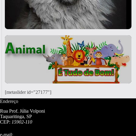
[metaslider id="27177"]
Endereço
Rua Prof. Júlia Volponi
Taquaritinga, SP
CEP:
15902-110
e-mail: