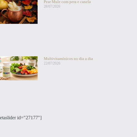
Pear Mule com pera e canela
28/07/2026
Multivitamínicos no dia a dia
22/07/2026
etaslider id="27177"]