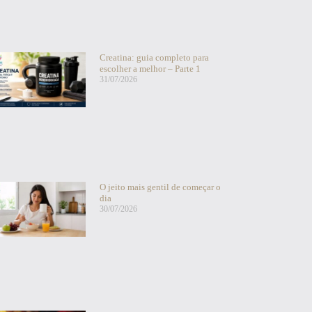
Creatina: guia completo para
escolher a melhor – Parte 1
31/07/2026
O jeito mais gentil de começar o
dia
30/07/2026