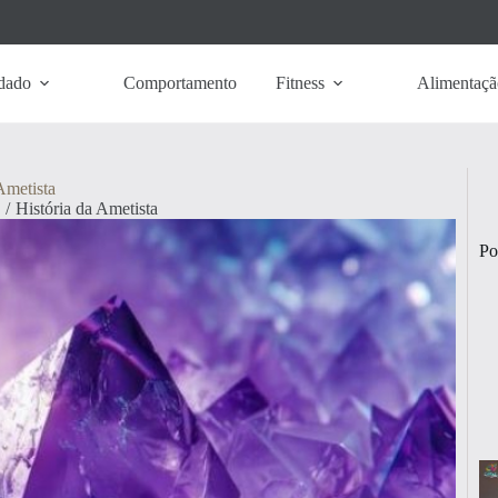
dado
Comportamento
Fitness
Alimentaçã
Ametista
/
História da Ametista
Po