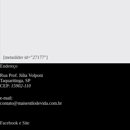
[metaslider id="27177"]
Endereço
Rua Prof. Júlia Volponi
Taquaritinga, SP
CEP:
15902-110
e-mail:
contato@maisestilodevida.com.br
Facebook e Site