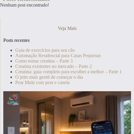
Nenhum post encontrado!
Veja Mais
Posts recentes
Guia de exercícios para seu cão
Automação Residencial para Casas Pequenas
Como tomar creatina – Parte 3
Creatina existentes no mercado – Parte 2
Creatina: guia completo para escolher a melhor – Parte 1
O jeito mais gentil de começar o dia
Pear Mule com pera e canela