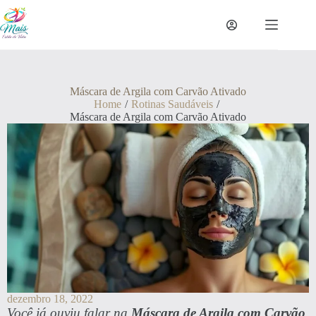
Máscara de Argila com Carvão Ativado
Home
/
Rotinas Saudáveis
/
Máscara de Argila com Carvão Ativado
dezembro 18, 2022
Você já ouviu falar na
Máscara de Argila com Carvão