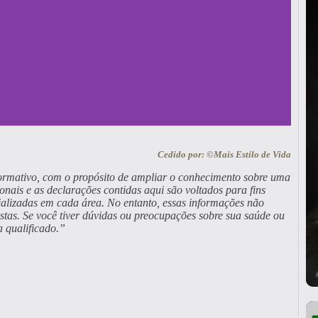
Cedido por: ©Mais Estilo de Vida
 Vegan
nformativo, com o propósito de ampliar o conhecimento sobre uma
onais e as declarações contidas aqui são voltados para fins
alizadas em cada área. No entanto, essas informações não
ral! Conheça nossos produtos de
nistas. Se você tiver dúvidas ou preocupações sobre sua saúde ou
 qualificado.”
RIMEIRA15 e ganhe 15% OFF na
a! Aproveite! ✨
qui