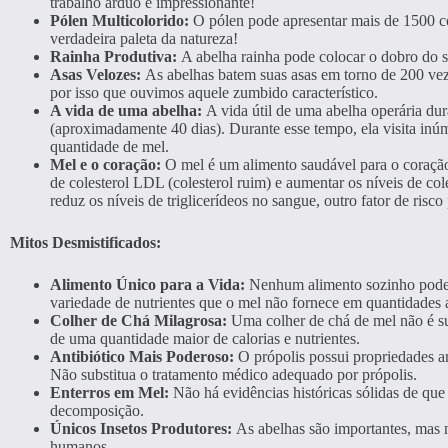
trabalho árduo e impressionante!
Pólen Multicolorido:
O pólen pode apresentar mais de 1500 co
verdadeira paleta da natureza!
Rainha Produtiva:
A abelha rainha pode colocar o dobro do s
Asas Velozes:
As abelhas batem suas asas em torno de 200 vez
por isso que ouvimos aquele zumbido característico.
A vida de uma abelha:
A vida útil de uma abelha operária dur
(aproximadamente 40 dias). Durante esse tempo, ela visita inú
quantidade de mel.
Mel e o coração:
O mel é um alimento saudável para o coração
de colesterol LDL (colesterol ruim) e aumentar os níveis de co
reduz os níveis de triglicerídeos no sangue, outro fator de risc
Mitos Desmistificados:
Alimento Único para a Vida:
Nenhum alimento sozinho pode 
variedade de nutrientes que o mel não fornece em quantidades
Colher de Chá Milagrosa:
Uma colher de chá de mel não é su
de uma quantidade maior de calorias e nutrientes.
Antibiótico Mais Poderoso:
O própolis possui propriedades an
Não substitua o tratamento médico adequado por própolis.
Enterros em Mel:
Não há evidências históricas sólidas de que
decomposição.
Únicos Insetos Produtores:
As abelhas são importantes, mas n
humanos.