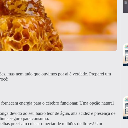
ções, mas nem tudo que ouvimos por aí é verdade. Preparei um
você:
 fornecem energia para o cérebro funcionar. Uma opção natural
onga devido ao seu baixo teor de água, alta acidez e presença de
ntinua seguro para consumo.
elhas precisam coletar o néctar de milhões de flores! Um