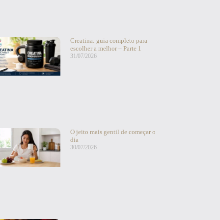
Creatina: guia completo para
escolher a melhor – Parte 1
31/07/2026
O jeito mais gentil de começar o
dia
30/07/2026