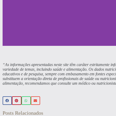
Beleza
“As informações apresentadas neste site têm caráter estritamente i
variedade de temas, incluindo saúde e alimentação. Os dados nutrici
educativos e de pesquisa, sempre com embasamento em fontes especi
🌿 Realce sua beleza de forma natu
substituem a orientação direta de profissionais de saúde ou nutricio
alimentação, recomendamos que consulte um médico ou nutricionista
beleza veganos 💚 Use o cupom P
sua primeira compr
Veja a
Posts Relacionados