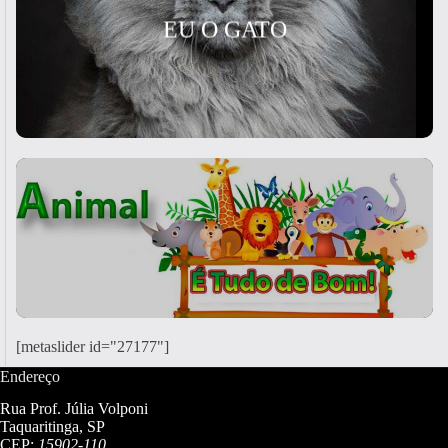
EU O GATO
[metaslider id="27177"]
Endereço
Rua Prof. Júlia Volponi
Taquaritinga, SP
CEP:
15902-110