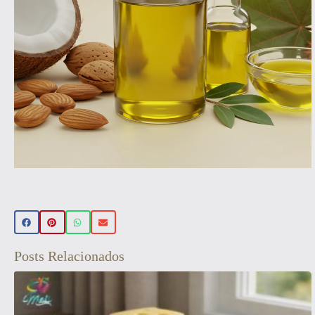
Beleza Vegan
🌿 Realce sua beleza de forma natural!
Conheça nossos produtos de beleza
Posts Relacionados
veganos 💚 Use o cupom PRIMEIRA15 e
ganhe 15% OFF na sua primeira compra!
Aproveite! ✨