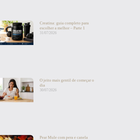
Creatina: guia completo para
escolher a melhor – Parte 1
31/07/2026
O jeito mais gentil de começar o
dia
30/07/2026
Pear Mule com pera e canela