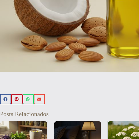
Beleza 
🌿 Realce sua beleza de forma natur
Posts Relacionados
beleza veganos 💚 Use o cupom PR
sua primeira compra