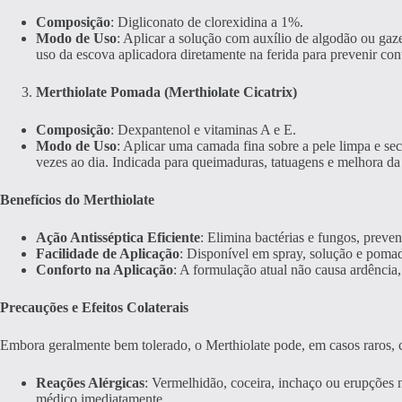
Composição
: Digliconato de clorexidina a 1%.
Modo de Uso
: Aplicar a solução com auxílio de algodão ou gaze
uso da escova aplicadora diretamente na ferida para prevenir co
Merthiolate Pomada (Merthiolate Cicatrix)
Composição
: Dexpantenol e vitaminas A e E.
Modo de Uso
: Aplicar uma camada fina sobre a pele limpa e s
vezes ao dia. Indicada para queimaduras, tatuagens e melhora da 
Benefícios do Merthiolate
Ação Antisséptica Eficiente
: Elimina bactérias e fungos, preve
Facilidade de Aplicação
: Disponível em spray, solução e pomad
Conforto na Aplicação
: A formulação atual não causa ardência
Precauções e Efeitos Colaterais
Embora geralmente bem tolerado, o Merthiolate pode, em casos raros, 
Reações Alérgicas
: Vermelhidão, coceira, inchaço ou erupções 
médico imediatamente.