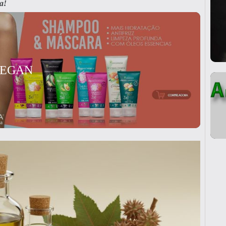
a!
VEGAN