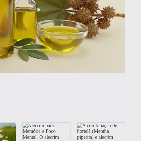
Vegan
al! Conheça nossos produtos de
IMEIRA15 e ganhe 15% OFF na
! Aproveite! ✨