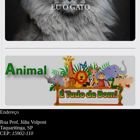
EU O GATO
Endereço
Rua Prof. Júlia Volponi
Taquaritinga, SP
CEP:
15902-110