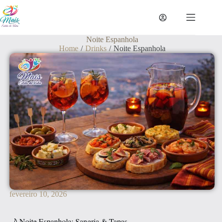
Noite Espanhola
Home
/
Drinks
/
Noite Espanhola
fevereiro 10, 2026
🌙 Noite Espanhola: Sangria & Tapas