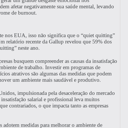
 gerar um grande desgaste emocional nos
odem afetar negativamente sua saúde mental, levando
drome de burnout.
 nos EUA, isso não significa que o “quiet quitting”
Um relatório recente da Gallup revelou que 59% dos
itting” neste ano.
mpresas busquem compreender as causas da insatisfação
ambiente de trabalho. Investir em programas de
efícios atrativos são algumas das medidas que podem
omover um ambiente mais saudável e produtivo.
Unidos, impulsionada pela desaceleração do mercado
insatisfação salarial e profissional leva muitos
e contrariados, o que impacta tanto as empresas
sas adotem medidas para melhorar o ambiente de