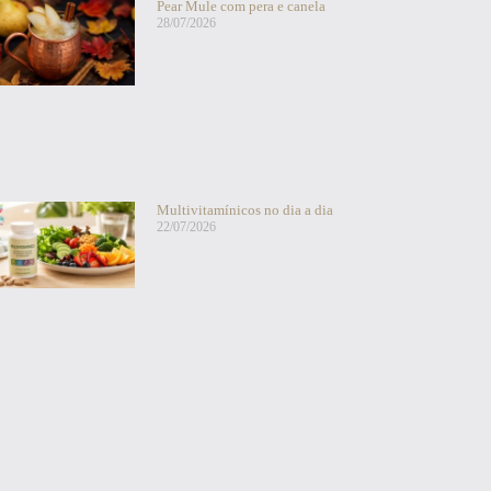
Pear Mule com pera e canela
28/07/2026
Multivitamínicos no dia a dia
22/07/2026