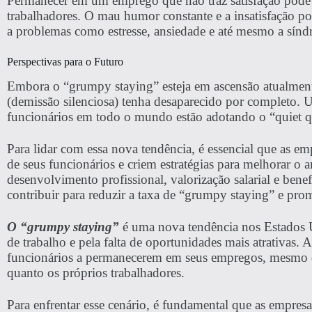
Permanecer em um emprego que não traz satisfação pode
trabalhadores. O mau humor constante e a insatisfação p
a problemas como estresse, ansiedade e até mesmo a sín
Perspectivas para o Futuro
Embora o “grumpy staying” esteja em ascensão atualmente
(demissão silenciosa) tenha desaparecido por completo. 
funcionários em todo o mundo estão adotando o “quiet qu
Para lidar com essa nova tendência, é essencial que as e
de seus funcionários e criem estratégias para melhorar o 
desenvolvimento profissional, valorização salarial e ben
contribuir para reduzir a taxa de “grumpy staying” e pr
O “grumpy staying”
é uma nova tendência nos Estados 
de trabalho e pela falta de oportunidades mais atrativas. A 
funcionários a permanecerem em seus empregos, mesmo qu
quanto os próprios trabalhadores.
Para enfrentar esse cenário, é fundamental que as empre