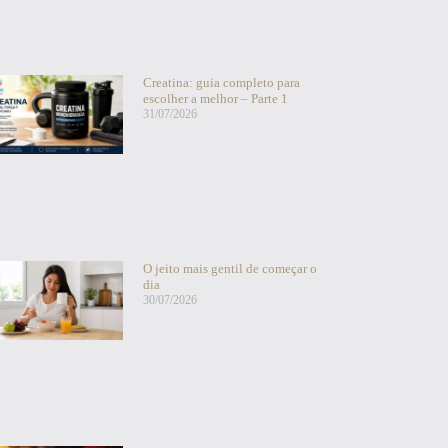
Creatina: guia completo para
escolher a melhor – Parte 1
31/07/2026
O jeito mais gentil de começar o
dia
30/07/2026