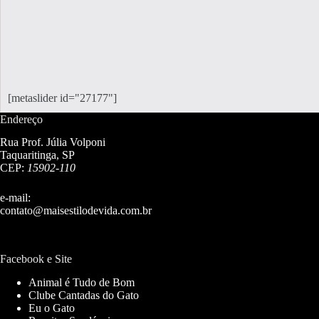
[metaslider id="27177"]
Endereço
Rua Prof. Júlia Volponi
Taquaritinga, SP
CEP:
15902-110
e-mail:
contato@maisestilodevida.com.br
Facebook e Site
Animal é Tudo de Bom
Clube Cantadas do Gato
Eu o Gato