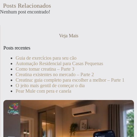
Posts Relacionados
Nenhum post encontrado!
Veja Mais
Posts recentes
Guia de exercícios para seu cão
Automação Residencial para Casas Pequenas
Como tomar creatina – Parte 3
Creatina existentes no mercado – Parte 2
Creatina: guia completo para escolher a melhor – Parte 1
O jeito mais gentil de começar o dia
Pear Mule com pera e canela