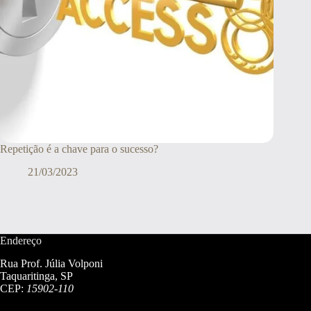
Repetição é a chave para o sucesso?
21/03/2023
Endereço
Rua Prof. Júlia Volponi
Taquaritinga, SP
CEP:
15902-110