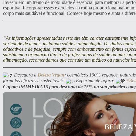
Investir em um treino de mobilidade é essencial para melhorar a perfo
esportiva. Incorporar esses exercícios na rotina proporciona maior
corpo mais saudável e funcional. Comece hoje mesmo e sinta a difer
“As informações apresentadas neste site têm caráter estritamente i
variedade de temas, incluindo saúde e alimentação. Os dados nutrici
educativos e de pesquisa, sempre com embasamento em fontes especi
substituem a orientação direta de profissionais de saúde ou nutricio
alimentação, recomendamos que consulte um médico ou nutricionista
Descubra a
Beleza Vegan
: cosméticos 100% veganos, naturais 
fórmulas eficazes e sustentáveis.
Experimente agora!
#Bel
Cupom PRIMEIRA15 para desconto de 15% na sua primeira com
BELEZA