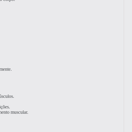
amente.
úsculos.
ições.
mento muscular.