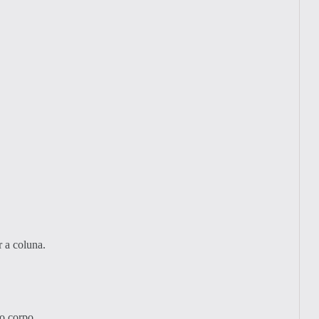
r a coluna.
do corpo.